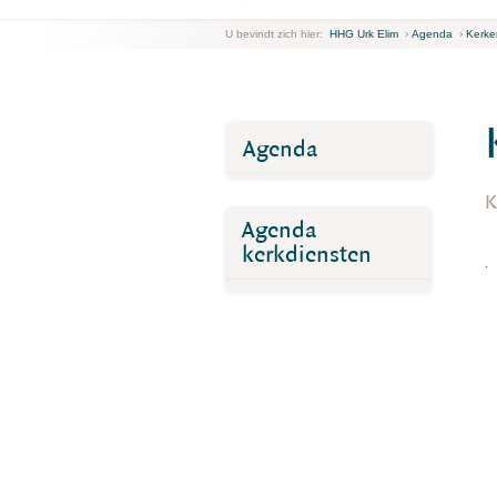
U bevindt zich hier:
HHG Urk Elim
›
Agenda
›
Kerke
Agenda
K
Agenda
kerkdiensten
.