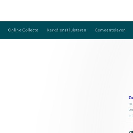
Online Collecte
Kerkdienst luisteren
Gemeenteleven
Da
IK
WE
HE
vr