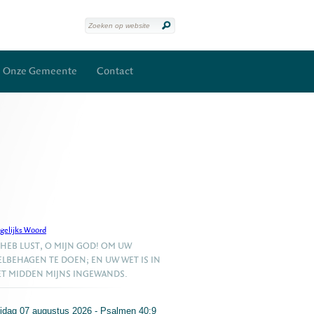
Onze Gemeente
Contact
gelijks Woord
 HEB LUST, O MIJN GOD! OM UW
LBEHAGEN TE DOEN; EN UW WET IS IN
T MIDDEN MIJNS INGEWANDS.
ijdag 07 augustus 2026 - Psalmen 40:9