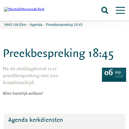
HHG Urk Elim
›
Agenda
›
Preekbespreking 18:45
Preekbespreking 18:45
Na de middagdienst is er
06
sep
preekbespreking met een
2026
broodmaaltijd.
Allen hartelijk welkom!
Agenda kerkdiensten